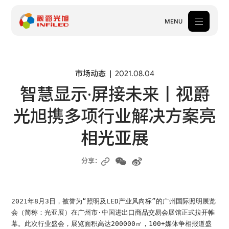
MENU
产品中心
市场动态
2021.08.04
智慧显示·屏接未来丨视爵
解决方案
光旭携多项行业解决方案亮
案例中心
相光亚展
关于我们
服务支持
分享：
新闻中心
2021年8月3日，被誉为“照明及LED产业风向标”的广州国际照明展览
体验中心
会（简称：光亚展）在广州市·中国进出口商品交易会展馆正式拉开帷
幕。此次行业盛会，展览面积高达200000㎡，100+媒体争相报道盛