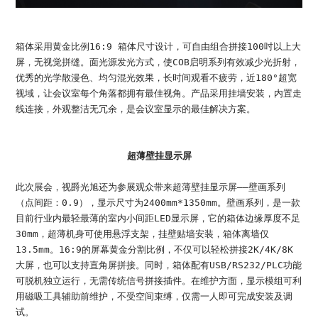
箱体采用黄金比例16:9 箱体尺寸设计，可自由组合拼接100吋以上大
屏，无视觉拼缝。面光源发光方式，使COB启明系列有效减少光折射，
优秀的光学散漫色、均匀混光效果，长时间观看不疲劳，近180°超宽
视域，让会议室每个角落都拥有最佳视角。产品采用挂墙安装，内置走
线连接，外观整洁无冗余，是会议室显示的最佳解决方案。
超薄壁挂显示屏
此次展会，视爵光旭还为参展观众带来超薄壁挂显示屏——壁画系列
（点间距：0.9），显示尺寸为2400mm*1350mm。壁画系列，是一款
目前行业内最轻最薄的室内小间距LED显示屏，它的箱体边缘厚度不足
30mm，超薄机身可使用悬浮支架，挂壁贴墙安装，箱体离墙仅
13.5mm。16:9的屏幕黄金分割比例，不仅可以轻松拼接2K/4K/8K
大屏，也可以支持直角屏拼接。同时，箱体配有USB/RS232/PLC功能
可脱机独立运行，无需传统信号拼接插件。在维护方面，显示模组可利
用磁吸工具辅助前维护，不受空间束缚，仅需一人即可完成安装及调
试。