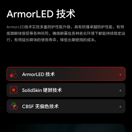
ArmorLED 技术
SolidSkin 硬屏技术
CBSF 无偏色技术
ArmorLED技术实现多重防护性能升级，具有防撞卓越防护性能，有效
硬屏技术通过一系列精细的制程工艺，对PCB基板及LED单元进行灌胶
CBSF技术是视爵光旭研发团队为解决虚拟拍摄中大视角画面偏色问题
抵御屏体受损等各种风险，确保屏幕在各种恶劣环境下都能持续稳定运
封装，形成坚固的结构，有效隔绝外部环境对LED灯珠的侵蚀，大幅提
而定制开发的解决方案，并推出集成CBSF技术的DB系列、Xmk2系列
行，有效延长屏体的使用寿命，降低长期使用的成本。
升灯珠的全面防护性能和长期使用的稳定性。
产品解决方案，它克服了常规租赁屏在拍摄大视角时存在的偏色、亮度
不一致和色温不稳定等不良影响，确保了任意角度的拍摄范围内色差稳
定性，使显示画面细节更清晰、色彩更精准。
ArmorLED 技术
SolidSkin 硬屏技术
CBSF 无偏色技术