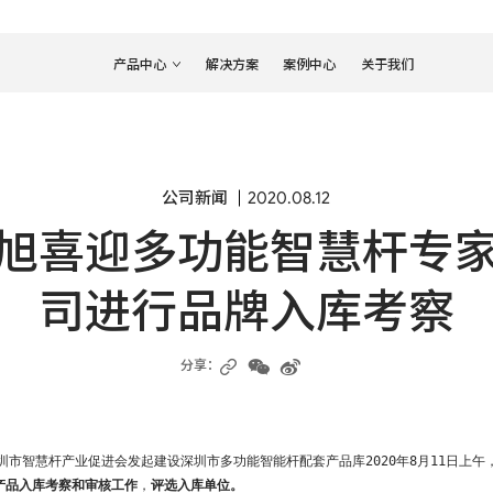
产品中心
解决方案
案例中心
关于我们
固装
租赁
WT
MVmk2
Xmk3
RS
公司新闻
2020.08.12
WP
QMmk2
MC
GXm
Hera
WP Wrap
EZmk2
Blac
旭喜迎多功能智慧杆专
查看更多
查看更多
司进行品牌入库考察
分享：
体育
创意
SP
InfiPixmk2
RC
SF
Javel
圳市智慧杆产业促进会发起建设深圳市多功能智能杆配套产品库
2020年8月11日
示产品入库考察和审核工作
，
评选入库单位。