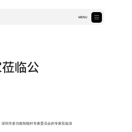
MENU
虚拟拍摄
Xmk3
ARmk2
k2
DBmk2
DFmk2
kWidow AMT
家莅临公
查看更多
in
上午，深圳市多功能智能杆专家委员会的专家莅临深