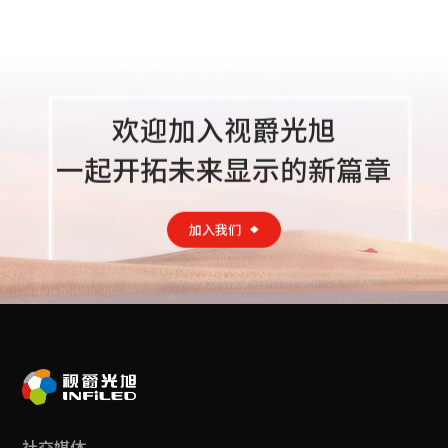
地址：北京市朝阳区十里河大羊坊路89号新华国际广场B座1012
室
华北办事处（北京）
欢迎加入视爵光旭
一起开拓未来显示的新篇章
加入我们