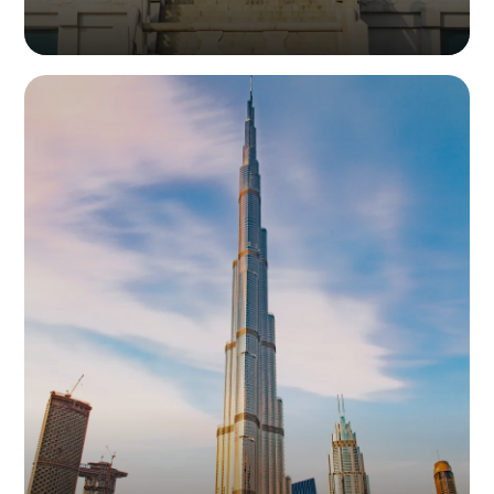
地址：No 502, 44, Myeonmok-ro 54-gil, Jungnang-gu, Seoul,
Republic of Korea
电话：01083895934
邮箱：
info@infiled.com
韩国