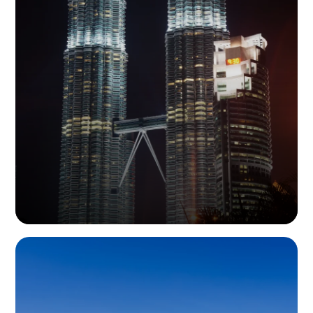
地址：TAMAN INDUSTRI, 2, Jalan MJ 18, Jalan Meranti Jaya,
47120 Puchong, Selangor, Malaysia
邮箱：
info@infiled.com
马来西亚