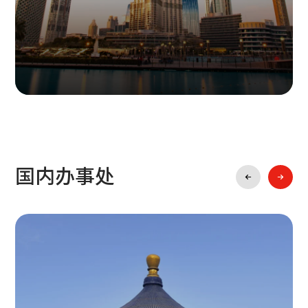
地址：UAE, Dubai Studio City, Boutique Studio #5, Ground
Floor–G01
电话：00971-555378708
邮箱：
info@infiled.com
国内办事处
阿联酋