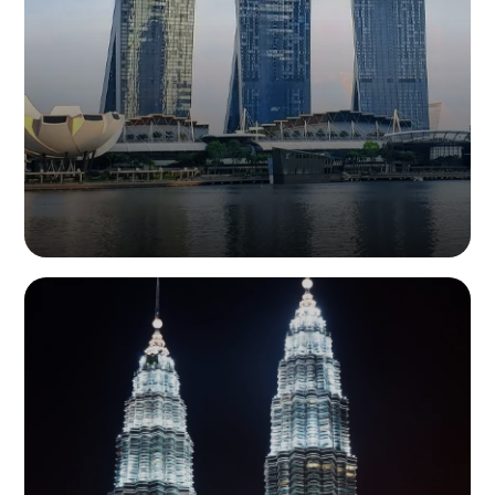
地址：2 Sims Cl, #06-11 Gemini @ Sims, Singapore 387298
邮箱：
info@infiled.com
新加坡