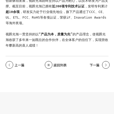
创新驱动发展，视爵光旭始终坚持以产品为靶心，以技术研发为产品支
撑。截至目前，视爵光旭已拥有
近200项专利技术认证
，发明专利累计
超10余项
，研发实力处于行业领先地位，旗下产品通过了CCC、CE、
UL、ETL、FCC、RoHS等各项认证，荣获iF、Inavation Awards
等海外奖项。
视爵光旭一贯坚持的以“
产品为本，质量为先
”的产品理念，使视爵光
旭收获了多年来一如既往的合作伙伴，在全体客户的信任下，实现营收
年攀新高的喜人成绩！
上一篇
返回列表
下一篇