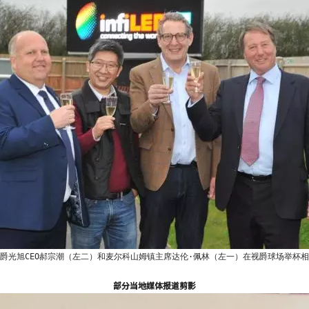
爵光旭CEO郝宗潮（左二）和麦尔科山姆镇主席达伦·佩林（左一）在视爵球场举杯
部分当地媒体报道剪影