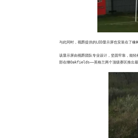
与此同时，视爵提供的LED显示屏也安装在了
该显示屏由视爵团队专业设计，坚固牢靠，能轻
部在继Oakfields——英格兰两个顶级赛区推