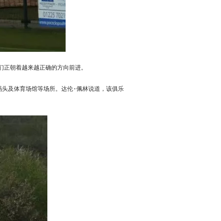
们正朝着越来越正确的方向前进。
码头及体育场馆等场所。达伦·佩林说道，该俱乐