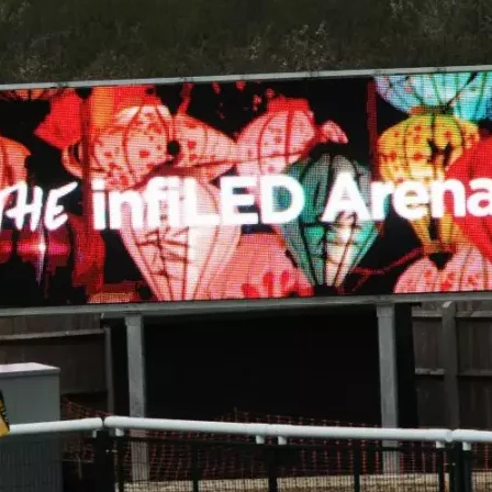
查看更多
查看更多