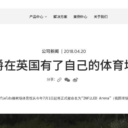
产品中心
解决方案
案例中心
关于我们
固装
租赁
WT
MVmk2
Xmk3
RS
公司新闻
2018.04.20
WP
QMmk2
MC
GXm
Hera
WP Wrap
EZmk2
Blac
爵在英国有了自己的体育
查看更多
查看更多
分享：
ields橡树场体育馆从今年7月1日起将正式被命名为“INFiLED Arena”（视
体育
创意
SP
InfiPixmk2
RC
SF
Javel