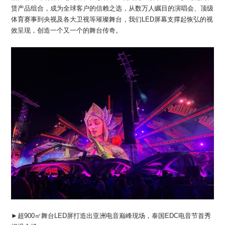
赁产品组合，成为全球客户的信赖之选，从数万人瞩目的演唱会、顶级
体育赛事到央视及各大卫视等璀璨舞台，我们LED屏幕支撑起恢弘的视
效呈现，创造一个又一个的舞台传奇。
►超900㎡舞台LED屏打造出亚洲电音巅峰现场，泰国EDC电音节首秀