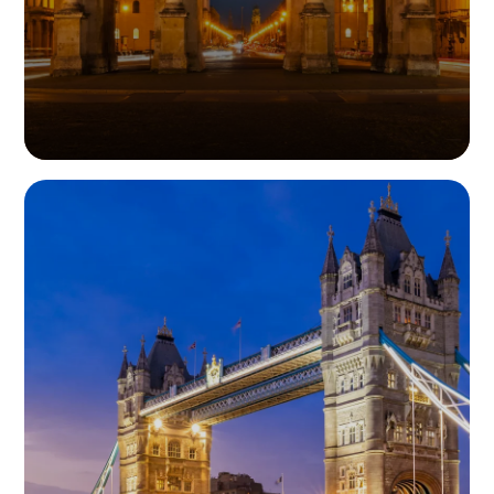
地址：Ginnheimer Strasse 2-6 (Erdgeschoss) 65760 Eschborn
德国