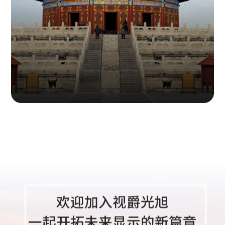
联系人：王亮
联系方式：136 3295 3717
地址：湖南省长沙市开福区芙蓉中路一段303号CFC富兴世界金
融中心T6栋7010
华中办事处（长沙）
欢迎加入视爵光旭
一起开拓未来显示的新篇章