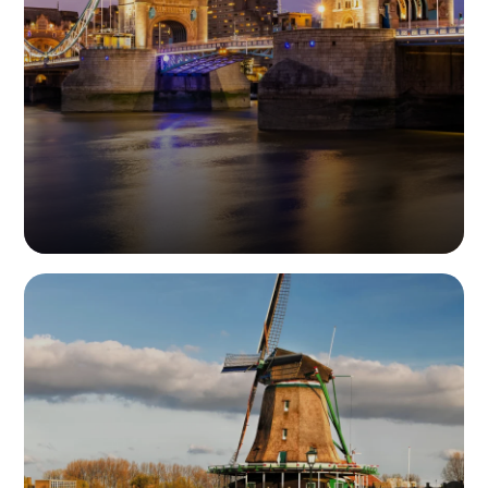
地址：Unit 6, Satellite Business Village Crawley RH10 9NE
United Kingdom
英国