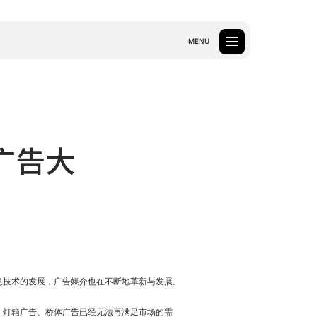
MENU
虚拟拍摄
Xmk3
ARmk2
k2
DBmk2
DFmk2
kWidow AMT
广告大
查看更多
in
息技术的发展，广告媒介也在不断地革新与发展。
、灯箱广告、桥体广告已经无法再满足市场的需