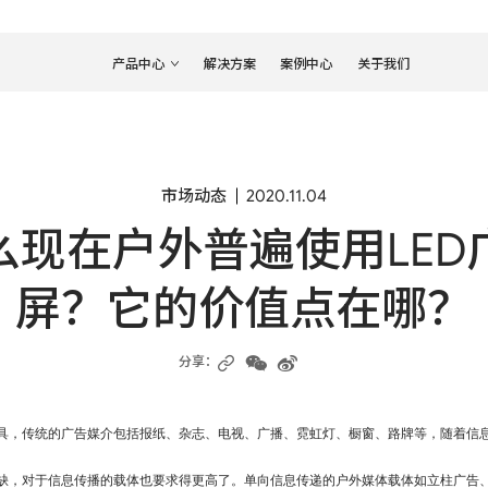
产品中心
解决方案
案例中心
关于我们
固装
租赁
WT
MVmk2
Xmk3
RS
市场动态
2020.11.04
WP
QMmk2
MC
GXm
Hera
WP Wrap
EZmk2
Blac
么现在户外普遍使用LED
查看更多
查看更多
屏？它的价值点在哪？
分享：
体育
创意
SP
InfiPixmk2
RC
SF
Javel
具，传统的广告媒介包括报纸、杂志、电视、广播、霓虹灯、橱窗、路牌等，随着信
缺，对于信息传播的载体也要求得更高了。单向信息传递的户外媒体载体如立柱广告