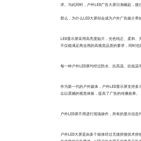
求。与此同时，户外LED广告大屏日渐崛起，接
联系我们
那么，为什么LED大屏却会成为户外广告媒介界
语言版本
LED显示屏采用高亮度贴片，光色纯正、柔和、
CN
EN
ES
不仅能满足商业用的高视觉品质的要求，同时也
每一种户外LED屏均经过防水、抗高温、抗低
作为新一代的户外媒体，户外LED显示屏支持
众以震撼的视觉体验，提高了广告的传播效果。
户外LED屏不用进行现场操作，所有的显示信
户外LED大屏是由多个箱体经过无缝拼接技术