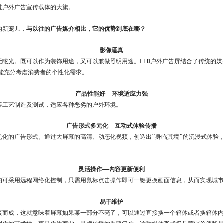
过户外广告宣传载体的大旗。
查看更多
查看更多
的新宠儿，
与以往的广告媒介相比，它的优势到底在哪？
影像逼真
无眩光。既可以作为装饰用途，又可以兼做照明用途。LED户外广告屏结合了传统的
能充分考虑消费者的个性化需求。
产品性能好——环境适应力强
温等工艺制造及测试，适应各种恶劣的户外环境。
广告形式多元化——互动式体验传播
多元化的广告形式。通过大屏幕的高清、动态化视频，创造出“身临其境”的沉浸式体验
灵活操作——内容更新便利
息均可采用远程网络化控制，只需用鼠标点击操作即可一键更换画面信息，从而实现城
易于维护
拼接而成，这就意味着屏幕如果某一部分不亮了，可以通过直接换一个箱体或者换箱体