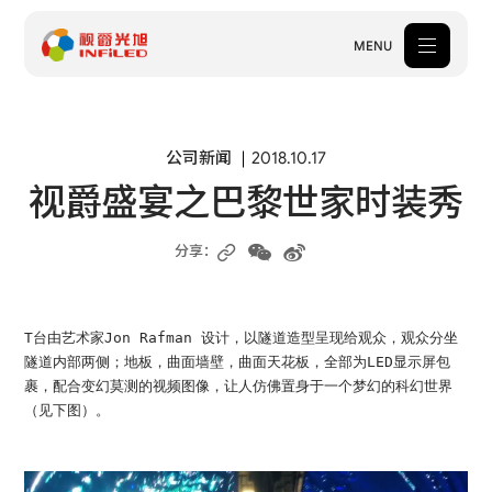
MENU
产品中心
公司新闻
2018.10.17
视爵盛宴之巴黎世家时装秀
解决方案
案例中心
分享：
关于我们
T台由艺术家Jon Rafman 设计，以隧道造型呈现给观众，观众分坐
服务支持
隧道内部两侧；地板，曲面墙壁，曲面天花板，全部为LED显示屏包
裹，配合变幻莫测的视频图像，让人仿佛置身于一个梦幻的科幻世界
新闻中心
（见下图）。
体验中心