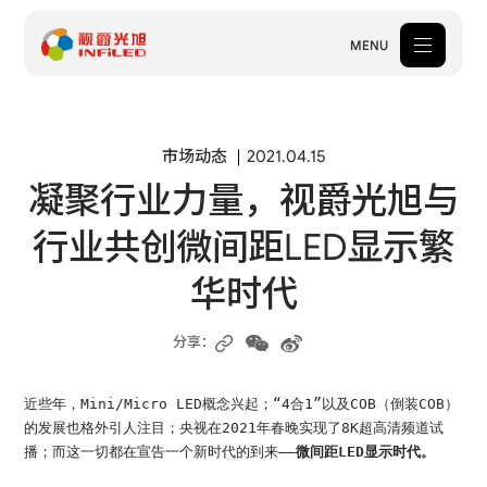
MENU
产品中心
市场动态
2021.04.15
凝聚行业力量，视爵光旭与
解决方案
行业共创微间距LED显示繁
案例中心
华时代
关于我们
服务支持
分享：
新闻中心
近些年，Mini/Micro LED概念兴起；“4合1”以及COB（倒装COB）
的发展也格外引人注目；央视在2021年春晚实现了8K超高清频道试
体验中心
播；而这一切都在宣告一个新时代的到来——
微间距LED显示时代。