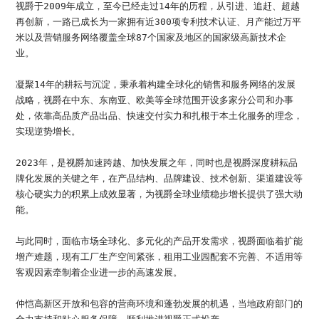
视爵于2009年成立，至今已经走过14年的历程，从引进、追赶、超越
再创新，一路已成长为一家拥有近300项专利技术认证、月产能过万平
米以及营销服务网络覆盖全球87个国家及地区的国家级高新技术企
业。
凝聚14年的耕耘与沉淀，秉承着构建全球化的销售和服务网络的发展
战略，视爵在中东、东南亚、欧美等全球范围开设多家分公司和办事
处，依靠高品质产品出品、快速交付实力和扎根于本土化服务的理念，
实现逆势增长。
2023年，是视爵加速跨越、加快发展之年，同时也是视爵深度耕耘品
牌化发展的关键之年，在产品结构、品牌建设、技术创新、渠道建设等
核心硬实力的积累上成效显著，为视爵全球业绩稳步增长提供了强大动
能。
与此同时，面临市场全球化、多元化的产品开发需求，视爵面临着扩能
增产难题，现有工厂生产空间紧张，租用工业园配套不完善、不适用等
客观因素牵制着企业进一步的高速发展。
仲恺高新区开放和包容的营商环境和蓬勃发展的机遇，当地政府部门的