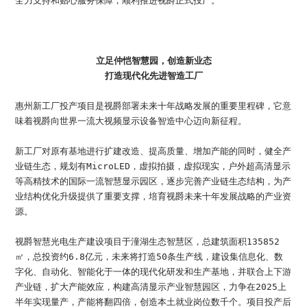
全力支持和贴心服务保障，顺利推进视爵正式投产。
立足仲恺智慧园，创造新业态
打造现代化先进智造工厂
惠州新工厂投产项目是视爵部署未来十年战略发展的重要里程碑，它意
味着视爵向世界一流大视频显示设备智造中心迈向新征程。
新工厂对原有基地进行扩建改造、提高质量、增加产能的同时，健全产
业链生态，规划有MicroLED，虚拟拍摄，虚拟现实，户外超高清显示
等高精技术的国际一流智慧显示园区，逐步完善产业链生态结构，为产
业结构优化升级提供了重要支撑，培育视爵未来十年发展战略的产业资
源。
视爵智慧光电生产建设项目于潼湖生态智慧区，总建筑面积135852
㎡，总投资约6.8亿元，未来将打造50条生产线，建设集信息化、数
字化、自动化、智能化于一体的现代化研发和生产基地，并联合上下游
产业链，扩大产能效应，构建高清显示产业智慧园区，力争在2025上
半年实现量产，产能将翻四倍，创造本土就业岗位数千个。项目投产后