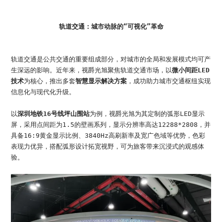
轨道交通：城市动脉的“可视化”革命
轨道交通是公共交通的重要组成部分，对城市的全局和发展模式均可产
生深远的影响。近年来，视爵光旭聚焦轨道交通市场，以
微小间距LED
技术
为核心，推出多套
智慧显示解决方案
，成功助力城市交通枢纽实现
信息化与现代化升级。
以
深圳地铁16号线坪山围站
为例，视爵光旭为其定制的弧形LED显示
屏，采用点间距为1.5的壁画系列，显示分辨率高达12288*2808，并
具备16:9黄金显示比例、3840Hz高刷新率及宽广色域等优势，色彩
表现力优异，搭配弧形设计拓宽视野，可为旅客带来沉浸式的观感体
验。