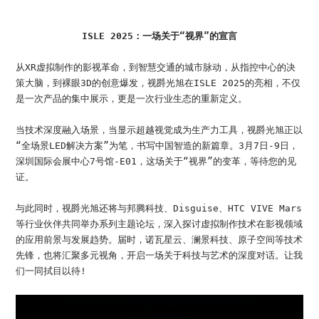
ISLE 2025：一场关于“视界”的宣言
从XR虚拟制作的影视革命，到智慧交通的城市脉动，从指控中心的决
策大脑，到裸眼3D的创意爆发，视爵光旭在ISLE 2025的亮相，不仅
是一次产品的集中展示，更是一次行业生态的重新定义。
当技术深度融入场景，当显示超越视觉成为生产力工具，视爵光旭正以
“全场景LED解决方案”为笔，书写中国智造的新篇章。3月7日-9日，
深圳国际会展中心7号馆-E01，这场关于“视界”的变革，等待您的见
证。
与此同时，视爵光旭还将与邦腾科技、Disguise、HTC VIVE Mars
等行业伙伴共同举办系列主题论坛，深入探讨虚拟制作技术在影视领域
的应用前景与发展趋势。届时，诺瓦星云、澜景科技、原子空间等技术
先锋，也将汇聚多元视角，开启一场关于科技与艺术的深度对话。让我
们一同拭目以待!