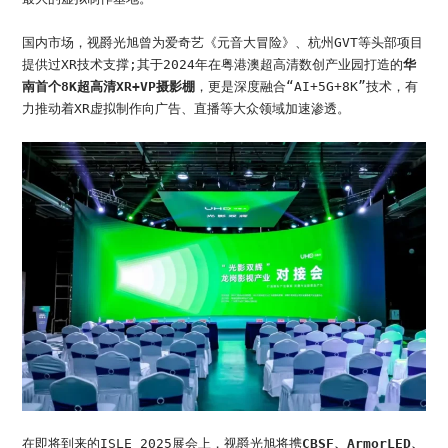
国内市场，视爵光旭曾为爱奇艺《元音大冒险》、杭州GVT等头部项目
提供过XR技术支撑;其于2024年在粤港澳超高清数创产业园打造的
华
南首个8K超高清XR+VP摄影棚
，更是深度融合“AI+5G+8K”技术，有
力推动着XR虚拟制作向广告、直播等大众领域加速渗透。
在即将到来的ISLE 2025展会上，视爵光旭将携
CBSF、ArmorLED、