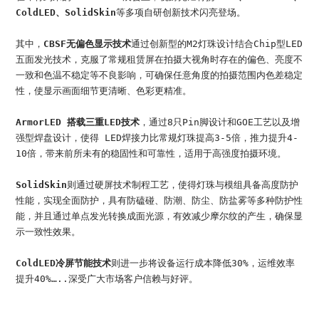
ColdLED、SolidSkin
等多项自研创新技术闪亮登场。
其中，
CBSF无偏色显示技术
通过创新型的M2灯珠设计结合Chip型LED
五面发光技术，克服了常规租赁屏在拍摄大视角时存在的偏色、亮度不
一致和色温不稳定等不良影响，可确保任意角度的拍摄范围内色差稳定
性，使显示画面细节更清晰、色彩更精准。
ArmorLED 搭载三重LED技术
，通过8只Pin脚设计和GOE工艺以及增
强型焊盘设计，使得 LED焊接力比常规灯珠提高3-5倍，推力提升4-
10倍，带来前所未有的稳固性和可靠性，适用于高强度拍摄环境。
SolidSkin
则通过硬屏技术制程工艺，使得灯珠与模组具备高度防护
性能，实现全面防护，具有防磕碰、防潮、防尘、防盐雾等多种防护性
能，并且通过单点发光转换成面光源，有效减少摩尔纹的产生，确保显
示一致性效果。
ColdLED冷屏节能技术
则进一步将设备运行成本降低30%，运维效率
提升40%…..深受广大市场客户信赖与好评。