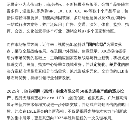
示屏企业为宏伟目标，稳步耕耘，不断拓展业务版图。公司产品矩阵丰
富多样，涵盖从L系列到WP、LX、DB、GX、AP等数十个产品平台，包
括快速轻薄租赁屏、智能高清固装屏、多功能创意屏以及XR虚拟制作
一站式解决方案等，并广泛应用于广告、交通、演艺、体育、监控、指
挥、会议、文化创意等多个行业，远销全球87多个国家和地区。
而在市场拓展方面，近年来，视爵光旭坚持以
”国内市场“
为重要落
点，采取全新战略布局。在巩固户外固装、创意显示、XR虚拟拍摄等
细分市场优势的基础上，主动顺应国家发展战略与行业趋势，积极拓展
轨道交通、民航、指挥中心等垂直领域业务，并以
定制化、差异化
的解
决方案精准满足垂直细分市场需求，以此形成多元化、全方位的LED市
场布局优势，持续引领行业创新发展。
2025年，随着
视爵（惠州）实业有限公司50条先进生产线的逐步投
产
，视爵光旭有望在Micro LED、虚拟拍摄、虚拟现实、户外超高清
显示等新兴技术领域实现进一步创新突破，并达成产能翻四倍的战略目
标。此次在ISLE展会的全新亮相，不仅是视爵光旭技术实力与创新成
果的集中展示，更是其迈向2025年胜利征程的一次关键布局。