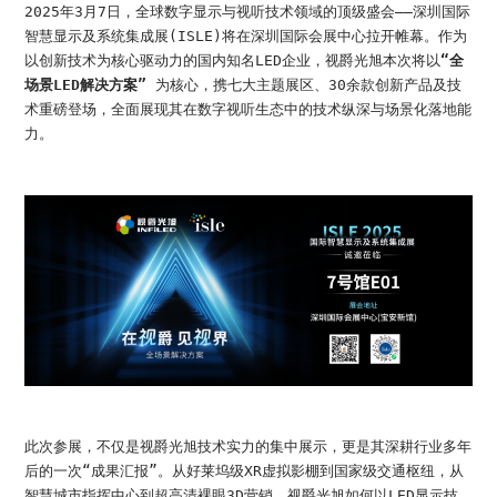
加入我们
2025年3月7日，全球数字显示与视听技术领域的顶级盛会——深圳国际
智慧显示及系统集成展(ISLE)将在深圳国际会展中心拉开帷幕。作为
联系我们
以创新技术为核心驱动力的国内知名LED企业，视爵光旭本次将以
“全
场景LED解决方案”
为核心，携七大主题展区、30余款创新产品及技
术重磅登场，全面展现其在数字视听生态中的技术纵深与场景化落地能
力。
语言版本
CN
EN
ES
此次参展，不仅是视爵光旭技术实力的集中展示，更是其深耕行业多年
后的一次“成果汇报”。从好莱坞级XR虚拟影棚到国家级交通枢纽，从
智慧城市指挥中心到超高清裸眼3D营销，视爵光旭如何以LED显示技