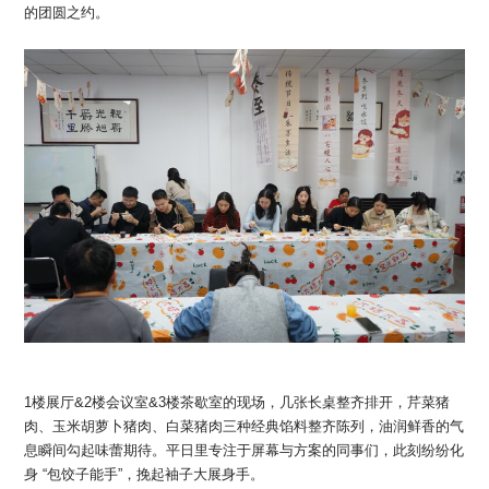
加入我们
的团圆之约。
联系我们
语言版本
CN
EN
ES
1楼展厅&2楼会议室&3楼茶歇室的现场，几张长桌整齐排开，芹菜猪
肉、玉米胡萝卜猪肉、白菜猪肉三种经典馅料整齐陈列，油润鲜香的气
息瞬间勾起味蕾期待。平日里专注于屏幕与方案的同事们，此刻纷纷化
身 “包饺子能手”，挽起袖子大展身手。