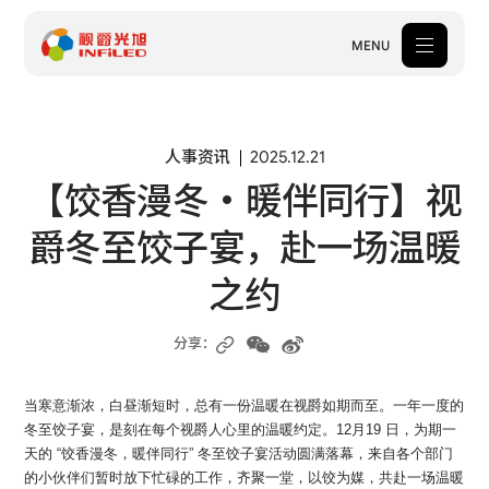
MENU
产品中心
人事资讯
2025.12.21
【饺香漫冬・暖伴同行】视
解决方案
爵冬至饺子宴，赴一场温暖
案例中心
之约
关于我们
服务支持
分享：
新闻中心
当寒意渐浓，白昼渐短时，总有一份温暖在视爵如期而至。一年一度的
冬至饺子宴，是刻在每个视爵人心里的温暖约定。12月19 日，为期一
体验中心
天的 “饺香漫冬，暖伴同行” 冬至饺子宴活动圆满落幕，来自各个部门
的小伙伴们暂时放下忙碌的工作，齐聚一堂，以饺为媒，共赴一场温暖