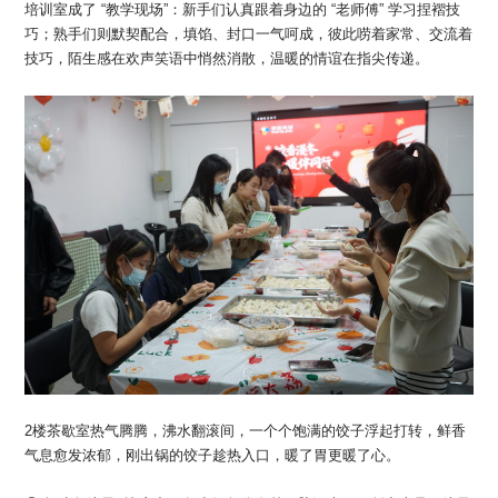
培训室成了 “教学现场”：新手们认真跟着身边的 “老师傅” 学习捏褶技
巧；熟手们则默契配合，填馅、封口一气呵成，彼此唠着家常、交流着
技巧，陌生感在欢声笑语中悄然消散，温暖的情谊在指尖传递。
2楼茶歇室热气腾腾，沸水翻滚间，一个个饱满的饺子浮起打转，鲜香
气息愈发浓郁，刚出锅的饺子趁热入口，暖了胃更暖了心。