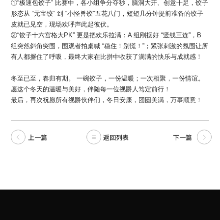
①“极速包饺子” 比赛中，各小组争分夺秒，脑洞大开、创意十足，饺子
形态从 “元宝饺” 到 “小怪兽饺”五花八门，短短几分钟提前准备的饺子
皮就已见空，现场欢呼声此起彼伏。
②“饺子十六宫格大PK” 更是把欢乐拉满：A 组刚摆好 “竖线三连”，B
组突然斜角突围，围观者拍桌喊 “稳住！别慌！”；紧张刺激的氛围让所
有人都摒住了呼吸，最终大家在比拼中收获了满满的快乐与成就感！
冬至已至，春归有期。 一碗饺子，一份温暖；一次相聚，一份情谊。
愿这个冬天的温暖与美好，伴随每一位视爵人笃定前行！
最后，再次祝愿所有视爵伙伴们，冬日安康，团圆美满，万事顺意！
上一篇
返回列表
下一篇