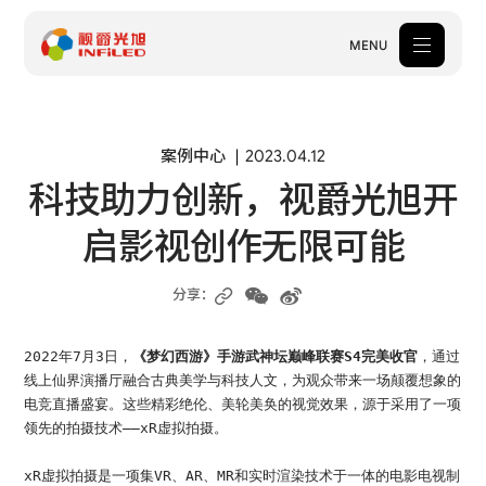
MENU
产品中心
案例中心
2023.04.12
科技助力创新，视爵光旭开
解决方案
启影视创作无限可能
案例中心
关于我们
分享：
服务支持
2022年7月3日，
《梦幻西游》手游武神坛巅峰联赛S4完美收官
，通过
线上仙界演播厅融合古典美学与科技人文，为观众带来一场颠覆想象的
新闻中心
电竞直播盛宴。这些精彩绝伦、美轮美奂的视觉效果，源于采用了一项
领先的拍摄技术——xR虚拟拍摄。
体验中心
xR虚拟拍摄是一项集VR、AR、MR和实时渲染技术于一体的电影电视制