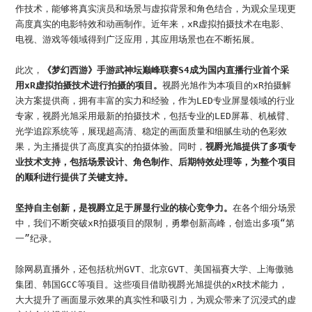
加入我们
作技术，能够将真实演员和场景与虚拟背景和角色结合，为观众呈现更
高度真实的电影特效和动画制作。近年来，xR虚拟拍摄技术在电影、
联系我们
电视、游戏等领域得到广泛应用，其应用场景也在不断拓展。
此次，
《梦幻西游》手游武神坛巅峰联赛S4成为国内直播行业首个采
语言版本
用xR虚拟拍摄技术进行拍摄的项目。
视爵光旭作为本项目的xR拍摄解
决方案提供商，拥有丰富的实力和经验，作为LED专业屏显领域的行业
CN
EN
ES
专家，视爵光旭采用最新的拍摄技术，包括专业的LED屏幕、机械臂、
光学追踪系统等，展现超高清、稳定的画面质量和细腻生动的色彩效
果，为主播提供了高度真实的拍摄体验。同时，
视爵光旭提供了多项专
业技术支持，包括场景设计、角色制作、后期特效处理等，为整个项目
的顺利进行提供了关键支持。
坚持自主创新，是视爵立足于屏显行业的核心竞争力。
在各个细分场景
中，我们不断突破xR拍摄项目的限制，勇攀创新高峰，创造出多项“第
一”纪录。
除网易直播外，还包括杭州GVT、北京GVT、美国福賽大学、上海傲驰
集团、韩国GCC等项目。这些项目借助视爵光旭提供的xR技术能力，
大大提升了画面显示效果的真实性和吸引力，为观众带来了沉浸式的虚