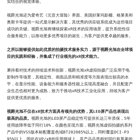
实结合的视觉体验。
视爵光旭还为爱奇艺《元音大冒险》界面、美国好莱坞影棚、格莱美和
奥斯卡等提供一站式显示解决方案，其优秀的供应链系统成为这些项目
成功的关键。视爵光旭将继续探索xR技术的应用场景，提升系统性综
合服务能力，以推动更多优秀项目的诞生，为客户提供更卓越的服务。
之所以能够提供如此优质的拍摄技术服务实力，源于视爵光旭在全球项
目的实践和经验，并集成了行业领先的xR技术能力。
秉持着对技术的持续追求和创新，视爵光旭xR虚拟拍摄广泛应用于电
影制作等场景，其稳定性、画面品质和精准度等方面表现出较高的水
平，在显示性能、设备能力和服务器性能上实现高度融合，并且配套产
业生态也相对更为成熟，致力于推动xR技术工业化应用，持续为客户
提供更优质的服务。
视爵光旭不仅在xR技术方面具有领先的优势，其LED屏产品也表现出
极高的品质。
视爵光旭的LED屏产品稳定性可提供长达三年质保，5年
使用故障率低于同行10%，在颜色呈现方面，视爵光旭虚拟拍摄的系列
产品中的VSS版本标配覆盖色域BT202085%以上，同时覆盖DCI-P3
95%以上，因此在VP/xR的应用领域上，其产品品质相对同行有显著的