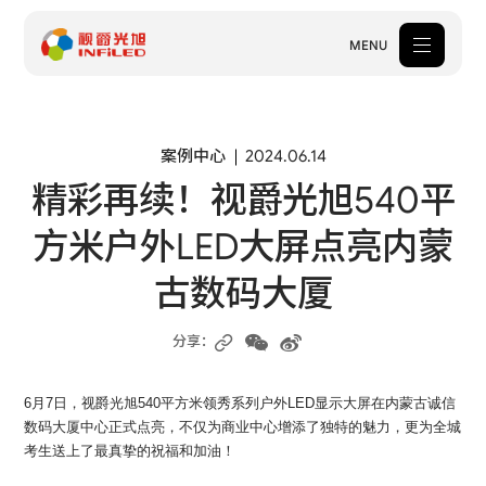
MENU
产品中心
案例中心
2024.06.14
精彩再续！视爵光旭540平
解决方案
方米户外LED大屏点亮内蒙
案例中心
古数码大厦
关于我们
服务支持
分享：
新闻中心
6月7日，视爵光旭540平方米领秀系列户外LED显示大屏在内蒙古诚信
数码大厦中心正式点亮，不仅为商业中心增添了独特的魅力，更为全城
体验中心
考生送上了最真挚的祝福和加油！