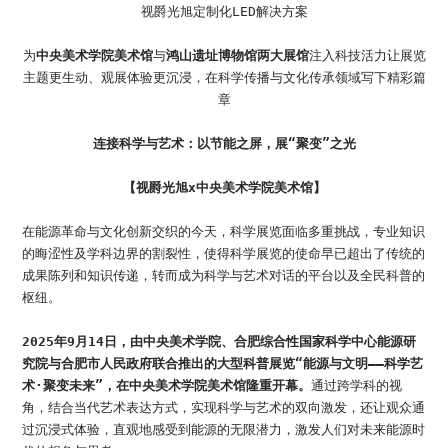
加入我们
视爵光旭定制化LED解决方案
联系我们
为
中央美术学院美术馆
与
鸿山遗址博物馆两大展馆
注入科技活力
让展览
主题更生动、观展体验更沉浸，
在科学传播与文化传承领域写下精彩篇
章
语言版本
连接科学与艺术：以节能之屏，展“聚变”之光
CN
EN
ES
【视爵光旭x中央美术学院美术馆】
在能源革命与文化创新交织的今天，科学展览面临多重挑战，专业知识
的晦涩性及学科边界的割裂性，使得科学展览的使命早已超出了传统的
成果陈列和知识传递，转而成为科学与艺术对话的平台以及全民科普的
枢纽。
2025年9月14日，由中央美术学院、合肥综合性国家科学中心能源研
究院与合肥市人民政府联合推出的大型科普展览“能源与文明——科学艺
术·聚变未来”，在中央美术学院美术馆隆重开幕。
通过跨学科的视
角，结合当代艺术表达方式，实现科学与艺术的双向激发，还让观众通
过沉浸式体验，直观地感受到能源的无限潜力，激发人们对未来能源时