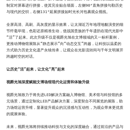
制宜对屏幕进行拼接，使其完全贴合墙面，左侧90°直角拼接勾勒历史
与现代的交织，右侧131°延展拼接如时光长河包裹观众视线。
全屏高清、高刷、高灰度的显示效果，让太湖近万年地理地貌演变的细
节纤毫毕现，色彩还原精准生动，使战国贵族的千年遗韵在现代光影中
“活”了起来。此次升级不仅是视爵光旭在文博领域的又一标杆案例，
更推动博物馆展陈从“静态展示”向“动态交互”跨越，让科技以温柔的
方式助力历史文化遗产永续传承，让观众在光影流转间与千年文明展开
跨越时空的对话。
让历史“活”起来，让文化“亮”起来
视爵光旭深度赋能文博场馆现代化运营和体验升级
视爵光旭致力于将先进LED解决方案融入博物馆、美术馆与科技馆的多
元场景，通过定制化LED产品解决方案，深度契合不同展览的展陈，助
力场馆运营升维，显著提升观众的沉浸感与互动性，为观众带来更优质
的观展体验。
未来，视爵光旭将持续推动科技与文化的深度融合，通过前沿的产品与